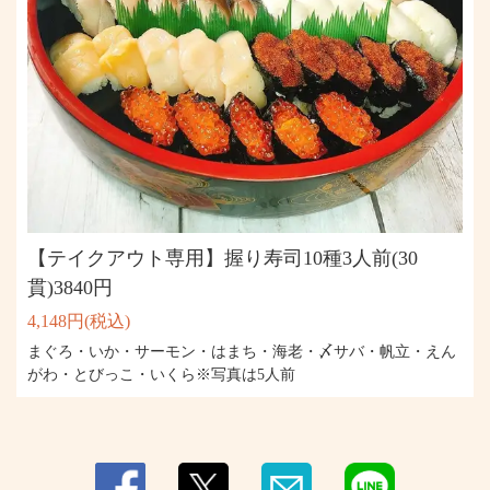
この店舗情報をシェアする
【テイクアウト専用】握り寿司10種3人前(30
貫)3840円
テイクアウト | 個室 焼き鳥・海鮮 居酒屋 琴似のきんぎょ
北海道札幌市西区琴似１条３丁目３－２２ことにセンタービル１F
4,148円
(税込)
https://kotoninokingyo.owst.jp/takeouts
まぐろ・いか・サーモン・はまち・海老・〆サバ・帆立・えん
がわ・とびっこ・いくら※写真は5人前
お店情報をコピー