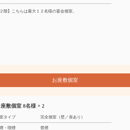
２階】こちらは最大１２名様の宴会個室。
お座敷個室
座敷個室 8名様 × 2
室タイプ
完全個室（壁／扉あり）
煙・喫煙
禁煙