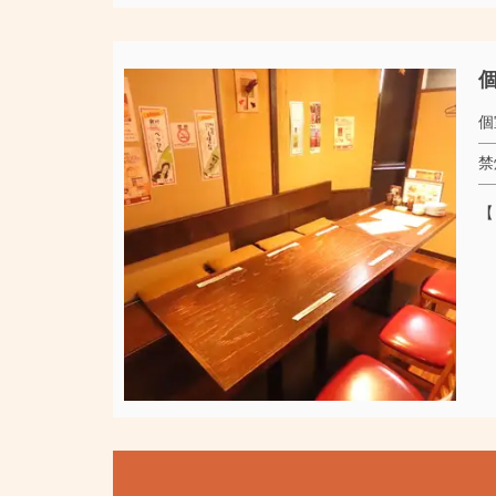
個
個
禁
【