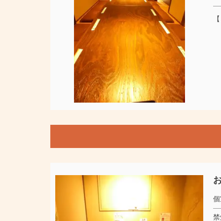
【
お
個
禁