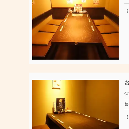
【
お
個
禁
【