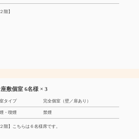
２階】
座敷個室 6名様 × 3
室タイプ
完全個室（壁／扉あり）
煙・喫煙
禁煙
２階】こちらは６名様席です。