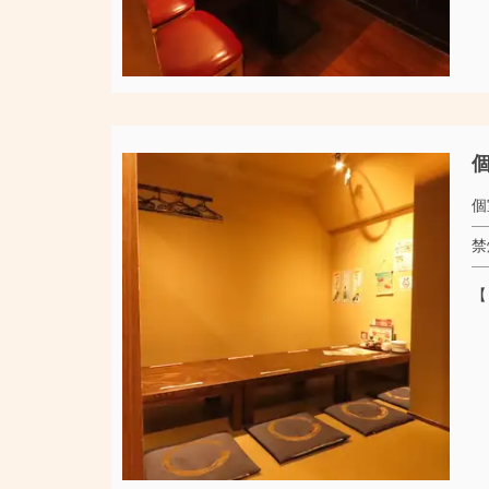
個
個
禁
【