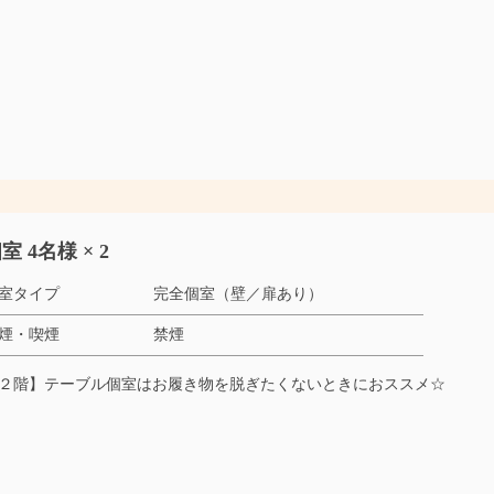
室 4名様 × 2
室タイプ
完全個室（壁／扉あり）
煙・喫煙
禁煙
２階】テーブル個室はお履き物を脱ぎたくないときにおススメ☆