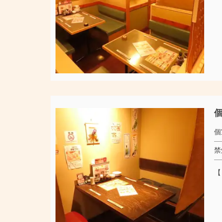
個
個
禁
【