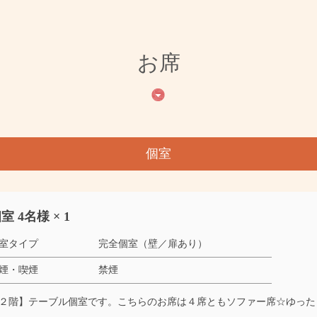
お席
個室
室 4名様 × 1
室タイプ
完全個室（壁／扉あり）
煙・喫煙
禁煙
２階】テーブル個室です。こちらのお席は４席ともソファー席☆ゆった