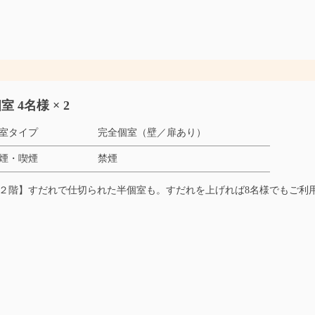
室 4名様 × 2
室タイプ
完全個室（壁／扉あり）
煙・喫煙
禁煙
２階】すだれで仕切られた半個室も。すだれを上げれば8名様でもご利