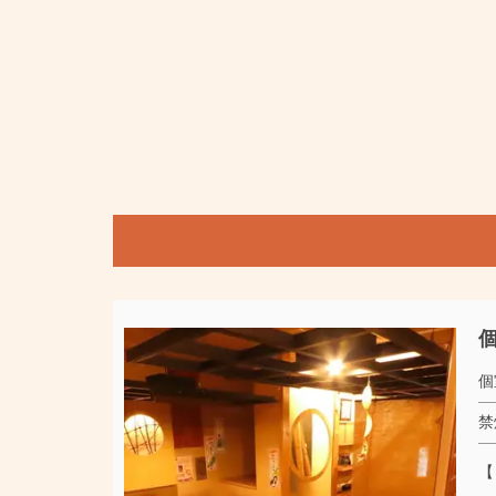
個
個
禁
【