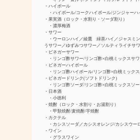
・ハイボール
・ハイボール/コークハイボール/ジンジャーハ
・果実酒（ロック・水割り・ソーダ割り）
・濃厚梅酒
・サワー
・ウーロンハイ／綾鷹 緑茶ハイ／ジャスミンハ
うサワー／ゆずみつサワー／ソルティライチサ
・ビネガーサワー
・リンゴ酢サワー/リンゴ酢×白桃ミックスサワ
・ビネガーハイボール
・リンゴ酢ハイボール/リンゴ酢×白桃ミックス
・ビネガードリンク(ソフトドリンク)
・リンゴ酢ソーダ/リンゴ酢×白桃ミックスソー
・日本酒
・小徳利
・焼酎（ロック・水割り・お湯割り）
・甲類焼酎/麦焼酎/芋焼酎
・カクテル
・カシスソーダ／カシスオレンジ/カシスウーロ
・ワイン
・グラスワイン