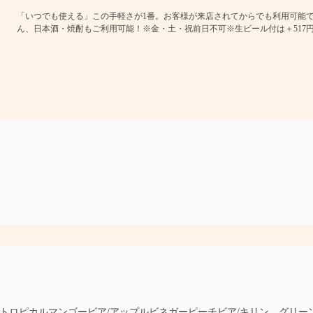
「いつでも使える」この手軽さが1番。お客様が来店されてからでも利用可能
ん、日本酒・焼酎もご利用可能！※金・土・祝前日不可※生ビール付は＋517
/トロピカルマンゴービア/アップルビネガーピーチビア/キリン グリー