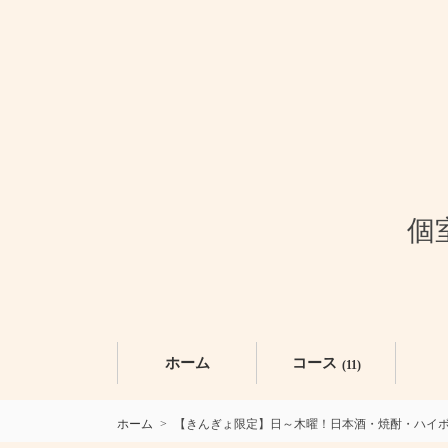
個
ホーム
コース
(11)
ホーム
【きんぎょ限定】日～木曜！日本酒・焼酎・ハイボール