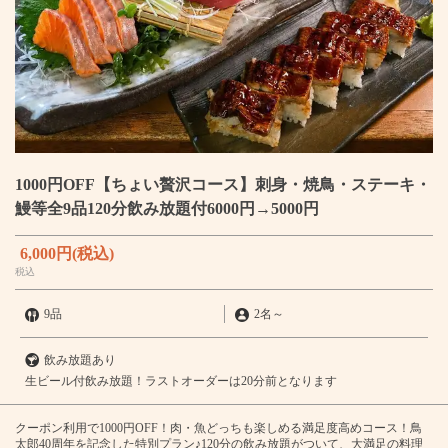
1000円OFF【ちょい贅沢コース】刺身・焼鳥・ステーキ・
鰻等全9品120分飲み放題付6000円→5000円
6,000円
(税込)
税込
9品
2名
～
飲み放題あり
生ビール付飲み放題！ラストオーダーは20分前となります
クーポン利用で1000円OFF！肉・魚どっちも楽しめる満足度高めコース！鳥
太郎40周年を記念した特別プラン♪120分の飲み放題がついて、大満足の料理