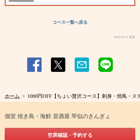
ブル
・ワイン
・グラスワイン
・ソフトドリンク
コース一覧へ戻る
・ジンジャーエール/コカ・コーラ/カルピス/カルピスソーダ/山ぶどうソー
ダ/ソルティライチ/オレンジジュース/トマトジュース/パインスカッシュ/ウー
2026/05/11 更新
ロン茶／緑茶／午後の紅茶 無糖／ジャスミン茶
・氷結
・氷結レモンサワー／氷結無糖レモンサワー/氷結無糖塩レモンサワー/氷結
レモンティーハイ
ホーム
1000円OFF【ちょい贅沢コース】刺身・焼鳥・ステー
個室 焼き鳥・海鮮 居酒屋 琴似のきんぎょ
空席確認・予約する