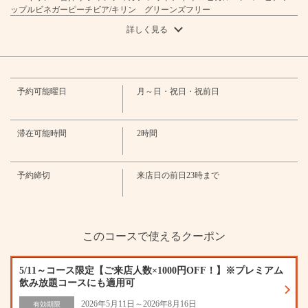
お店情報をコピー
ップルビネガーピーチビア/キリン グリーンズフリー
・ハイボール
詳しく見る
・ハイボール/コークハイボール/ジンジャーハイボール
・果実酒（ロック・水割り・ソーダ割り）
・濃厚梅酒
・サワー
・ウーロンハイ／綾鷹 緑茶ハイ／ジャスミンハイ/午後の紅茶 無糖ハイ/
予約可能曜日
月～日・祝日・祝前日
レモンサワー／カルピスサワー／グレープフルーツサワー/トマトハイ/パイン
閉じる
サワー／山ぶどうサワー／ゆずみつサワー／ソルティライチサワー
・ビネガーサワー
・リンゴ酢サワー/リンゴ酢×白桃ミックスサワー/×マンゴーミックスサワ
滞在可能時間
2時間
ー/×ゆずはちみつサワー黒酢ぶどう＆ベリーミックスサワー
・ビネガーハイボール
・リンゴ酢ハイボール/リンゴ酢×白桃ミックスハイボール/×マンゴーミック
予約締切
来店日の前日23時まで
スハイボール/ゆずはちみつハイボール黒酢ぶどう＆ベリーミックスハイボー
ル
・ビネガードリンク(ソフトドリンク)
・リンゴ酢ソーダ/リンゴ酢×白桃ミックスソーダ/×マンゴーミックスソー
ダ/ゆずはちみつソーダ黒酢ぶどう＆ベリーミックスソーダ
このコースで使えるクーポン
・日本酒
・小徳利
・焼酎（ロック・水割り・お湯割り）
5/11～コース限定【ご来店人数×1000円OFF！】※プレミアム
・甲類焼酎/麦焼酎/芋焼酎
飲み放題コースにも適用可
・カクテル
2026年5月11日～2026年8月16日
有効期限
・カシスソーダ／カシスオレンジ/カシスウーロン/クーニャン/ファジーネー