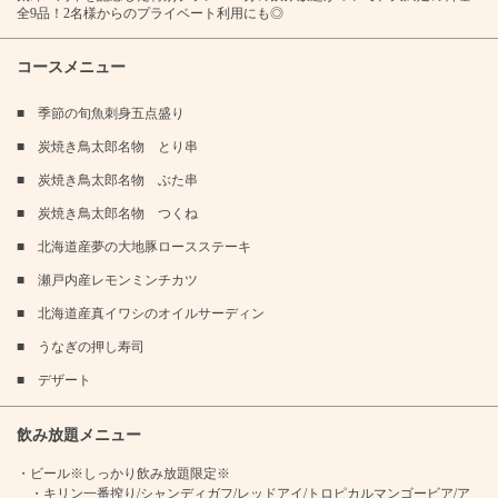
全9品！2名様からのプライベート利用にも◎
コースメニュー
■ 季節の旬魚刺身五点盛り
■ 炭焼き鳥太郎名物 とり串
■ 炭焼き鳥太郎名物 ぶた串
■ 炭焼き鳥太郎名物 つくね
■ 北海道産夢の大地豚ロースステーキ
■ 瀬戸内産レモンミンチカツ
この店舗情報をシェアする
■ 北海道産真イワシのオイルサーディン
■ うなぎの押し寿司
1000円OFF【ちょい贅沢コース】刺身・焼鳥・ステーキ・
鰻等全9品120分飲み放題付6000円→5000円 | 個室 焼き鳥・
■ デザート
海鮮 居酒屋 琴似のきんぎょ
北海道札幌市西区琴似１条３丁目３－２２ことにセンタービル１F
飲み放題メニュー
https://kotoninokingyo.owst.jp/courses/220745506
・ビール※しっかり飲み放題限定※
・キリン一番搾り/シャンディガフ/レッドアイ/トロピカルマンゴービア/ア